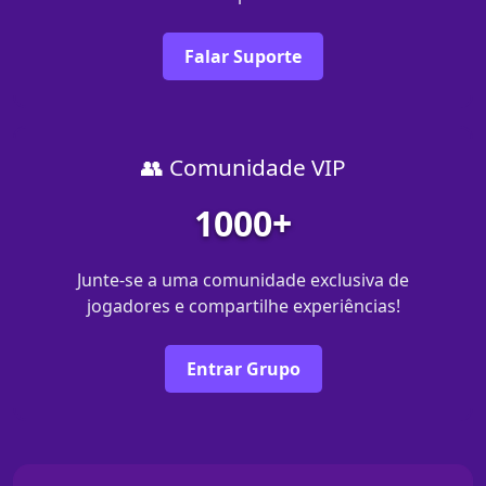
Falar Suporte
👥 Comunidade VIP
1000+
Junte-se a uma comunidade exclusiva de
jogadores e compartilhe experiências!
Entrar Grupo