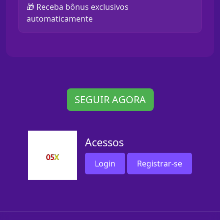
🎁 Receba bônus exclusivos
automaticamente
SEGUIR AGORA
Acessos
Login
Registrar-se