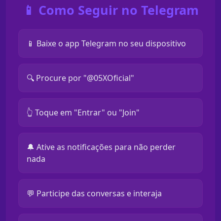
📱 Como Seguir no Telegram
📱 Baixe o app Telegram no seu dispositivo
🔍 Procure por "@05XOficial"
👆 Toque em "Entrar" ou "Join"
🔔 Ative as notificações para não perder
nada
💬 Participe das conversas e interaja