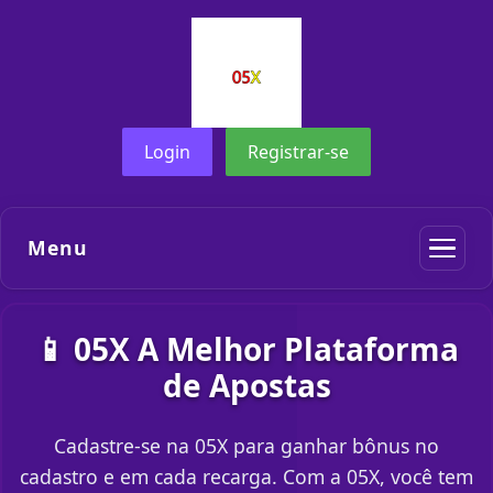
Login
Registrar-se
Menu
📱 05X A Melhor Plataforma
de Apostas
Cadastre-se na 05X para ganhar bônus no
cadastro e em cada recarga. Com a 05X, você tem