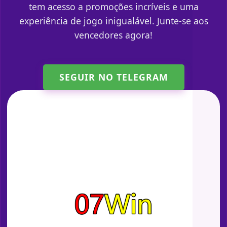
tem acesso a promoções incríveis e uma
experiência de jogo inigualável. Junte-se aos
vencedores agora!
SEGUIR NO TELEGRAM