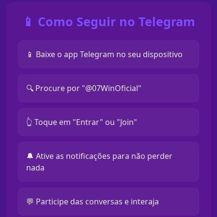
📱 Como Seguir no Telegram
📱 Baixe o app Telegram no seu dispositivo
🔍 Procure por "@07WinOficial"
👆 Toque em "Entrar" ou "Join"
🔔 Ative as notificações para não perder
nada
💬 Participe das conversas e interaja