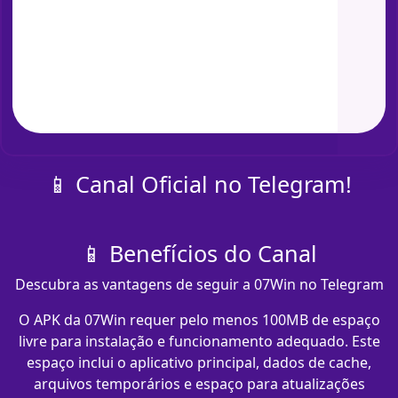
📱 Canal Oficial no Telegram!
📱 Benefícios do Canal
Descubra as vantagens de seguir a 07Win no Telegram
O APK da 07Win requer pelo menos 100MB de espaço
livre para instalação e funcionamento adequado. Este
espaço inclui o aplicativo principal, dados de cache,
arquivos temporários e espaço para atualizações