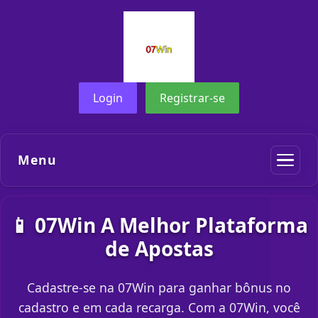
Login
Registrar-se
Menu
📱 07Win A Melhor Plataforma
de Apostas
Cadastre-se na 07Win para ganhar bônus no
cadastro e em cada recarga. Com a 07Win, você