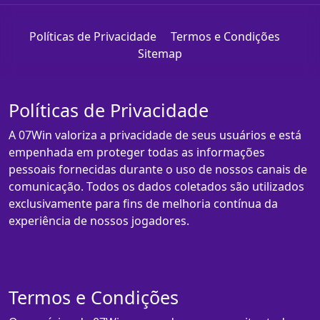
Políticas de Privacidade
Termos e Condições
Sitemap
Políticas de Privacidade
A 07Win valoriza a privacidade de seus usuários e está
empenhada em proteger todas as informações
pessoais fornecidas durante o uso de nossos canais de
comunicação. Todos os dados coletados são utilizados
exclusivamente para fins de melhoria contínua da
experiência de nossos jogadores.
Termos e Condições