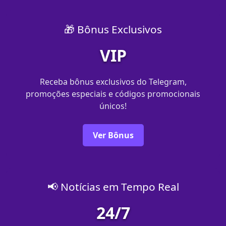
🎁 Bônus Exclusivos
VIP
Receba bônus exclusivos do Telegram,
promoções especiais e códigos promocionais
únicos!
Ver Bônus
📢 Notícias em Tempo Real
24/7