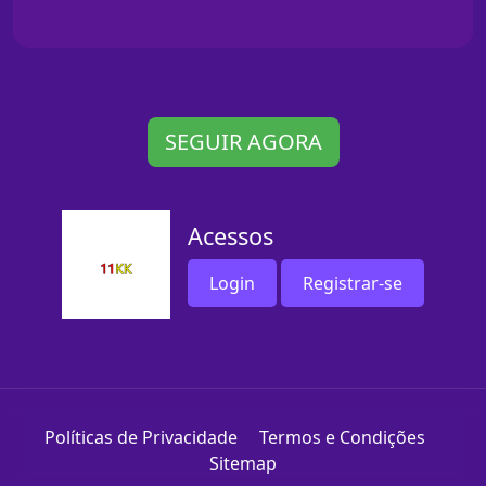
SEGUIR AGORA
Acessos
Login
Registrar-se
Políticas de Privacidade
Termos e Condições
Sitemap