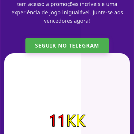
tem acesso a promoções incríveis e uma
experiência de jogo inigualável. Junte-se aos
vencedores agora!
SEGUIR NO TELEGRAM