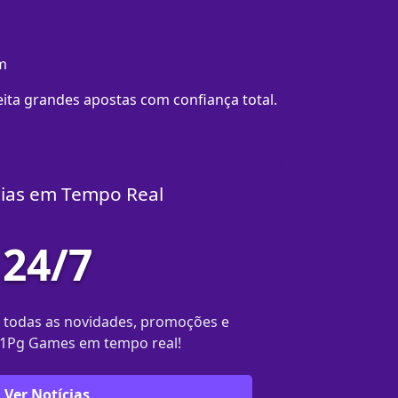
m
ita grandes apostas com confiança total.
cias em Tempo Real
24/7
e todas as novidades, promoções e
11Pg Games em tempo real!
Ver Notícias