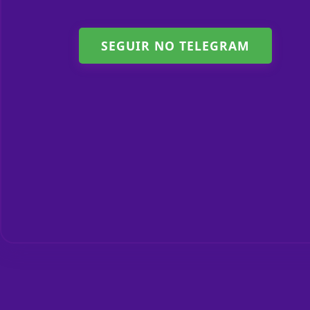
SEGUIR NO TELEGRAM