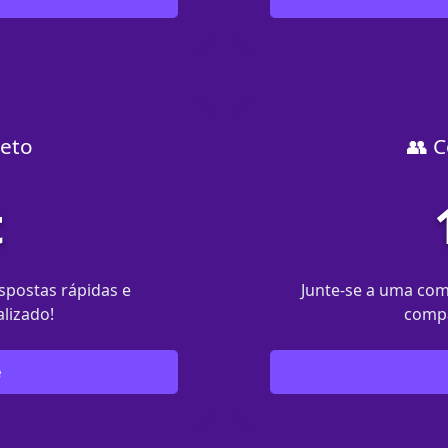
reto
👥 
t
espostas rápidas e
Junte-se a uma com
lizado!
compa
e