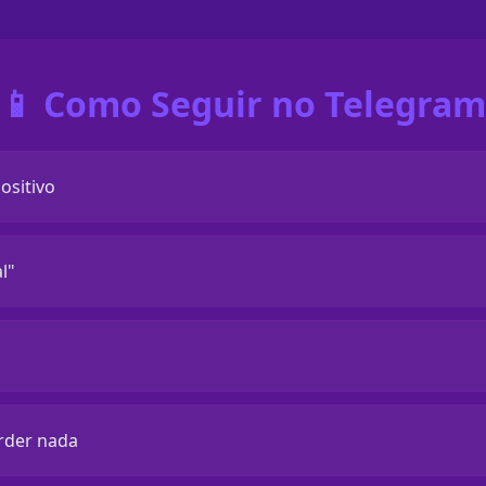
📱 Como Seguir no Telegram
ositivo
l"
erder nada