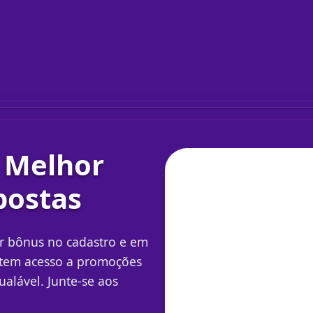
 Melhor
postas
r bônus no cadastro e em
 tem acesso a promoções
ualável. Junte-se aos