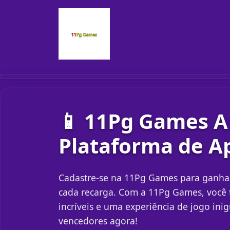
📱 11Pg Games A
Plataforma de A
Cadastre-se na 11Pg Games para ganha
cada recarga. Com a 11Pg Games, você
incríveis e uma experiência de jogo inig
vencedores agora!