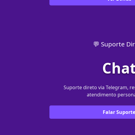
💬 Suporte Di
Cha
Suporte direto via Telegram, r
atendimento persona
Falar Suport