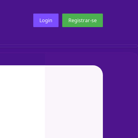
Login
Registrar-se