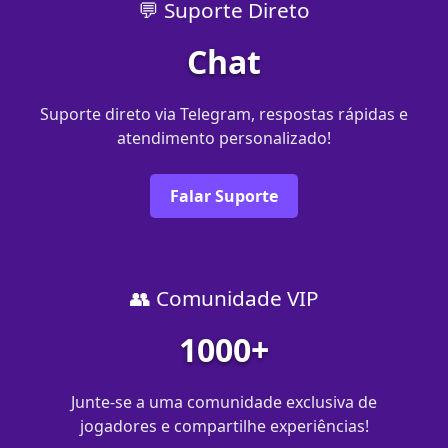
💬 Suporte Direto
Chat
Suporte direto via Telegram, respostas rápidas e
atendimento personalizado!
Falar Suporte
👥 Comunidade VIP
1000+
Junte-se a uma comunidade exclusiva de
jogadores e compartilhe experiências!