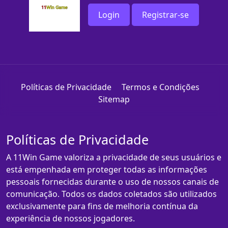
Login
Registrar-se
Políticas de Privacidade
Termos e Condições
Sitemap
Políticas de Privacidade
A 11Win Game valoriza a privacidade de seus usuários e
está empenhada em proteger todas as informações
pessoais fornecidas durante o uso de nossos canais de
comunicação. Todos os dados coletados são utilizados
exclusivamente para fins de melhoria contínua da
experiência de nossos jogadores.