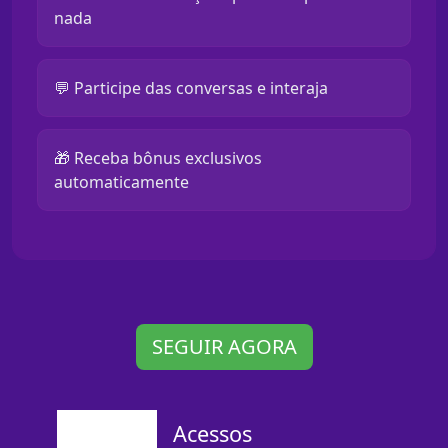
nada
💬 Participe das conversas e interaja
🎁 Receba bônus exclusivos
automaticamente
SEGUIR AGORA
Acessos