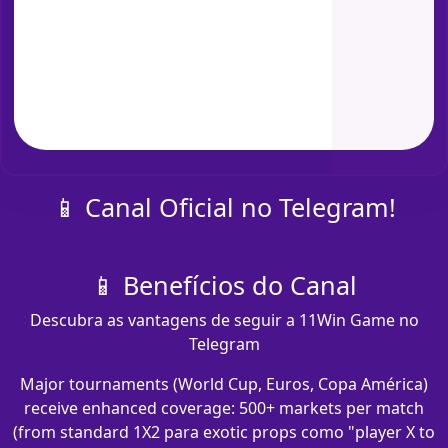
📱 Canal Oficial no Telegram!
📱 Benefícios do Canal
Descubra as vantagens de seguir a 11Win Game no
Telegram
Major tournaments (World Cup, Euros, Copa América)
receive enhanced coverage: 500+ markets per match
(from standard 1X2 para exotic props como "player X to