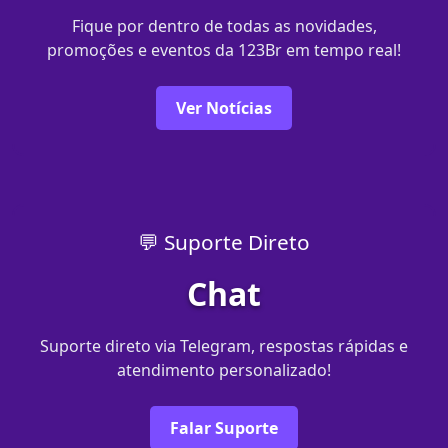
Fique por dentro de todas as novidades,
promoções e eventos da 123Br em tempo real!
Ver Notícias
💬 Suporte Direto
Chat
Suporte direto via Telegram, respostas rápidas e
atendimento personalizado!
Falar Suporte