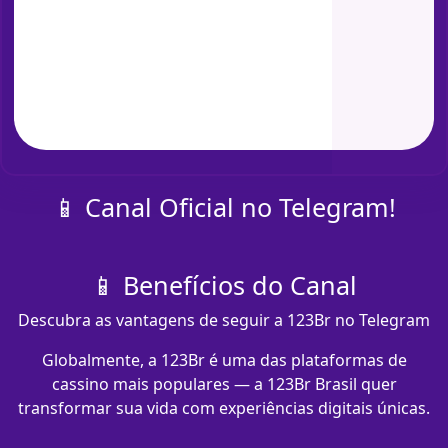
📱 Canal Oficial no Telegram!
📱 Benefícios do Canal
Descubra as vantagens de seguir a 123Br no Telegram
Globalmente, a 123Br é uma das plataformas de
cassino mais populares — a 123Br Brasil quer
transformar sua vida com experiências digitais únicas.