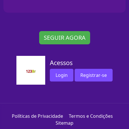
SEGUIR AGORA
Acessos
Login
Registrar-se
Políticas de Privacidade
Termos e Condições
Sitemap