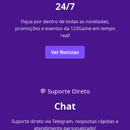
24/7
Fique por dentro de todas as novidades,
promoções e eventos da 123Game em tempo
real!
Ver Notícias
💬 Suporte Direto
Chat
Suporte direto via Telegram, respostas rápidas e
atendimento personalizado!