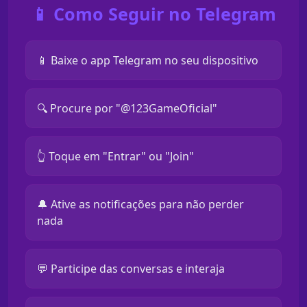
📱 Como Seguir no Telegram
📱 Baixe o app Telegram no seu dispositivo
🔍 Procure por "@123GameOficial"
👆 Toque em "Entrar" ou "Join"
🔔 Ative as notificações para não perder
nada
💬 Participe das conversas e interaja