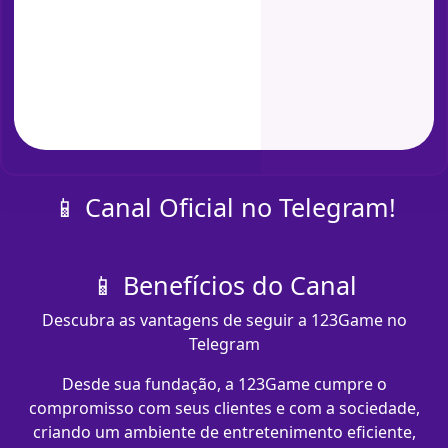
📱 Canal Oficial no Telegram!
📱 Benefícios do Canal
Descubra as vantagens de seguir a 123Game no
Telegram
Desde sua fundação, a 123Game cumpre o
compromisso com seus clientes e com a sociedade,
criando um ambiente de entretenimento eficiente,