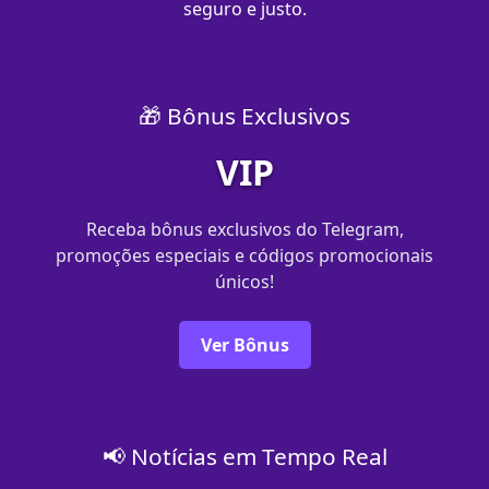
seguro e justo.
🎁 Bônus Exclusivos
VIP
Receba bônus exclusivos do Telegram,
promoções especiais e códigos promocionais
únicos!
Ver Bônus
📢 Notícias em Tempo Real