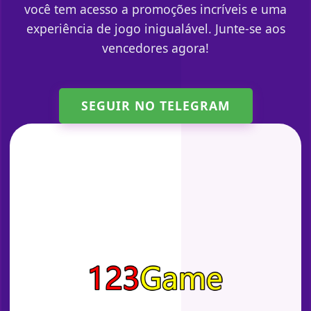
você tem acesso a promoções incríveis e uma
experiência de jogo inigualável. Junte-se aos
vencedores agora!
SEGUIR NO TELEGRAM