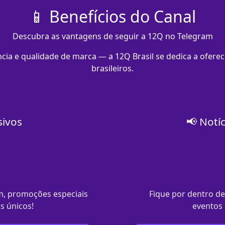
📱 Benefícios do Canal
Descubra as vantagens de seguir a 12Q no Telegram
a e qualidade de marca — a 12Q Brasil se dedica a oferece
brasileiros.
sivos
📢 Notí
m, promoções especiais
Fique por dentro d
s únicos!
eventos 