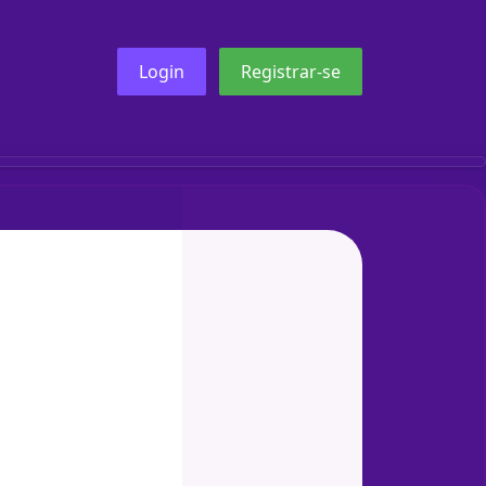
Login
Registrar-se