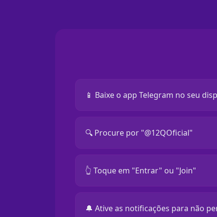
📱 Baixe o app Telegram no seu disp
🔍 Procure por "@12QOficial"
👆 Toque em "Entrar" ou "Join"
🔔 Ative as notificações para não p