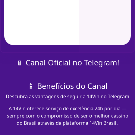
📱 Canal Oficial no Telegram!
📱 Benefícios do Canal
Descubra as vantagens de seguir a 14Vin no Telegram
A 14Vin oferece serviço de excelência 24h por dia —
sempre com o compromisso de ser o melhor cassino
do Brasil através da plataforma 14Vin Brasil .