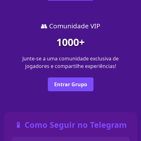
👥 Comunidade VIP
1000+
Junte-se a uma comunidade exclusiva de
jogadores e compartilhe experiências!
Entrar Grupo
📱 Como Seguir no Telegram