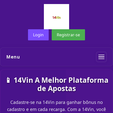
Login
Registrar-se
Menu
📱 14Vin A Melhor Plataforma
de Apostas
Cadastre-se na 14Vin para ganhar bônus no
cadastro e em cada recarga. Com a 14Vin, você