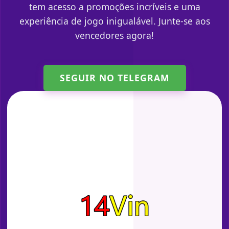
tem acesso a promoções incríveis e uma
experiência de jogo inigualável. Junte-se aos
vencedores agora!
SEGUIR NO TELEGRAM