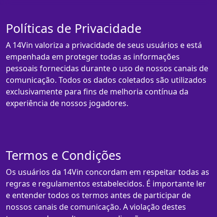
Políticas de Privacidade
A 14Vin valoriza a privacidade de seus usuários e está
empenhada em proteger todas as informações
pessoais fornecidas durante o uso de nossos canais de
comunicação. Todos os dados coletados são utilizados
exclusivamente para fins de melhoria contínua da
experiência de nossos jogadores.
Termos e Condições
Os usuários da 14Vin concordam em respeitar todas as
regras e regulamentos estabelecidos. É importante ler
e entender todos os termos antes de participar de
nossos canais de comunicação. A violação destes