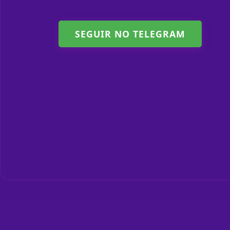
SEGUIR NO TELEGRAM