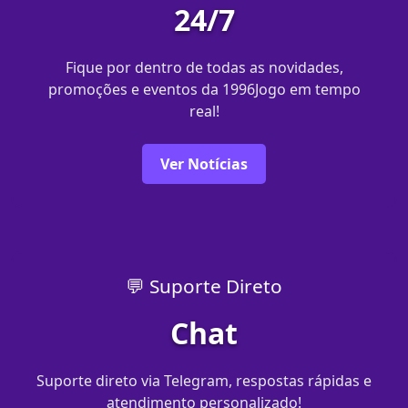
24/7
Fique por dentro de todas as novidades,
promoções e eventos da 1996Jogo em tempo
real!
Ver Notícias
💬 Suporte Direto
Chat
Suporte direto via Telegram, respostas rápidas e
atendimento personalizado!