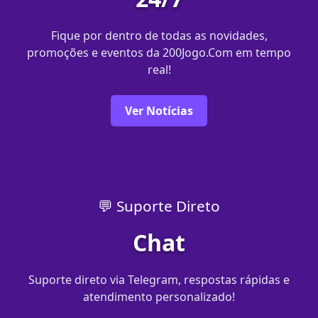
Fique por dentro de todas as novidades,
promoções e eventos da 200Jogo.Com em tempo
real!
Ver Notícias
💬 Suporte Direto
Chat
Suporte direto via Telegram, respostas rápidas e
atendimento personalizado!