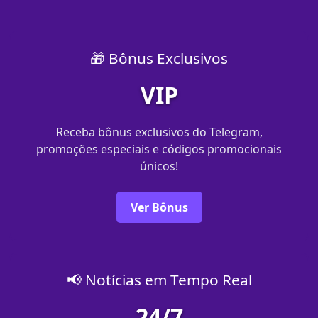
🎁 Bônus Exclusivos
VIP
Receba bônus exclusivos do Telegram,
promoções especiais e códigos promocionais
únicos!
Ver Bônus
📢 Notícias em Tempo Real
24/7