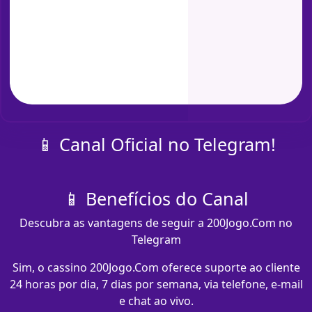
📱 Canal Oficial no Telegram!
📱 Benefícios do Canal
Descubra as vantagens de seguir a 200Jogo.Com no
Telegram
Sim, o cassino 200Jogo.Com oferece suporte ao cliente
24 horas por dia, 7 dias por semana, via telefone, e-mail
e chat ao vivo.