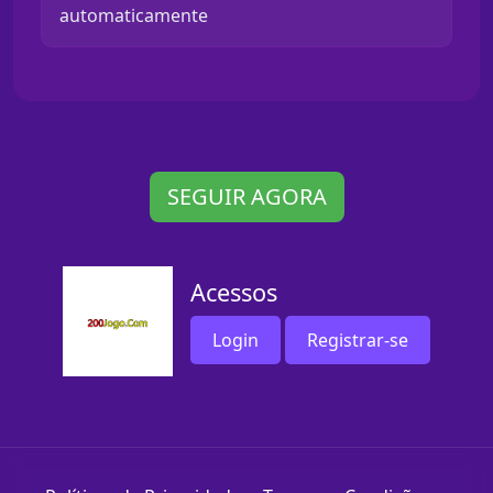
automaticamente
SEGUIR AGORA
Acessos
Login
Registrar-se