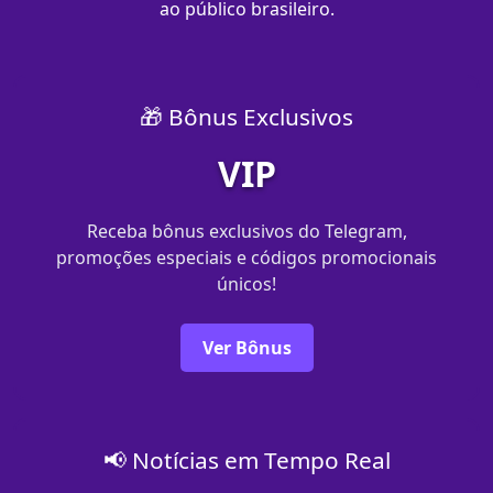
ao público brasileiro.
🎁 Bônus Exclusivos
VIP
Receba bônus exclusivos do Telegram,
promoções especiais e códigos promocionais
únicos!
Ver Bônus
📢 Notícias em Tempo Real