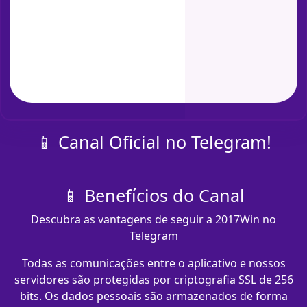
📱 Canal Oficial no Telegram!
📱 Benefícios do Canal
Descubra as vantagens de seguir a 2017Win no
Telegram
Todas as comunicações entre o aplicativo e nossos
servidores são protegidas por criptografia SSL de 256
bits. Os dados pessoais são armazenados de forma