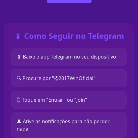
📱 Como Seguir no Telegram
📱 Baixe o app Telegram no seu dispositivo
🔍 Procure por "@2017WinOficial"
👆 Toque em "Entrar" ou "Join"
🔔 Ative as notificações para não perder
nada