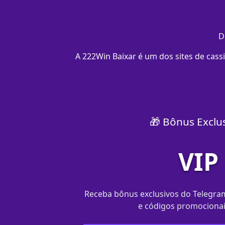
D
A 222Win Baixar é um dos sites de cass
🎁 Bônus Exclu
VIP
Receba bônus exclusivos do Telegra
e códigos promocionai