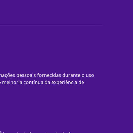
rmações pessoais fornecidas durante o uso
e melhoria contínua da experiência de