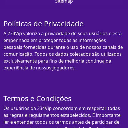
Sitemap
Políticas de Privacidade
A 234Vip valoriza a privacidade de seus usuários e está
empenhada em proteger todas as informações
pessoais fornecidas durante o uso de nossos canais de
comunicação. Todos os dados coletados são utilizados
exclusivamente para fins de melhoria contínua da
experiência de nossos jogadores.
Termos e Condições
Os usuários da 234Vip concordam em respeitar todas
as regras e regulamentos estabelecidos. É importante
ler e entender todos os termos antes de participar de