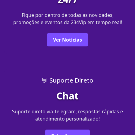
Fique por dentro de todas as novidades,
promoções e eventos da 234Vip em tempo real!
Ver Notícias
💬 Suporte Direto
Chat
Suporte direto via Telegram, respostas rápidas e
atendimento personalizado!