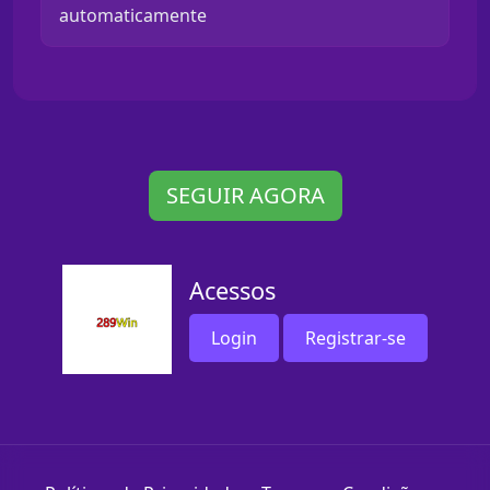
automaticamente
SEGUIR AGORA
Acessos
Login
Registrar-se