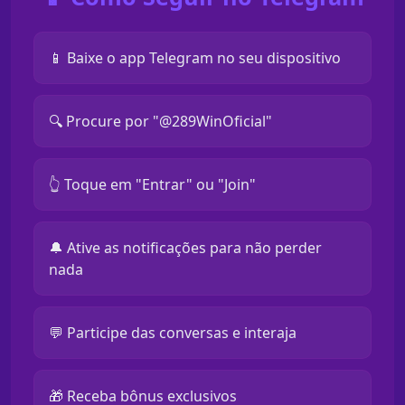
📱 Baixe o app Telegram no seu dispositivo
🔍 Procure por "@289WinOficial"
👆 Toque em "Entrar" ou "Join"
🔔 Ative as notificações para não perder
nada
💬 Participe das conversas e interaja
🎁 Receba bônus exclusivos