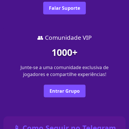
Falar Suporte
👥 Comunidade VIP
1000+
Junte-se a uma comunidade exclusiva de
jogadores e compartilhe experiências!
Entrar Grupo
📱 Como Seguir no Telegram