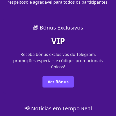
respeitoso e agradável para todos os participantes.
🎁 Bônus Exclusivos
VIP
Receba bônus exclusivos do Telegram,
promoções especiais e códigos promocionais
únicos!
Ver Bônus
📢 Notícias em Tempo Real