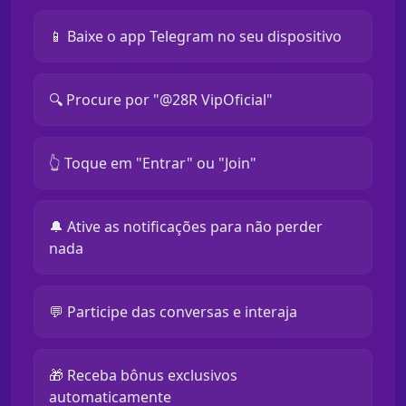
📱 Baixe o app Telegram no seu dispositivo
🔍 Procure por "@28R VipOficial"
👆 Toque em "Entrar" ou "Join"
🔔 Ative as notificações para não perder
nada
💬 Participe das conversas e interaja
🎁 Receba bônus exclusivos
automaticamente