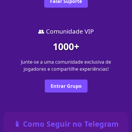
Falar Suporte
👥 Comunidade VIP
1000+
Junte-se a uma comunidade exclusiva de
jogadores e compartilhe experiências!
Entrar Grupo
📱 Como Seguir no Telegram