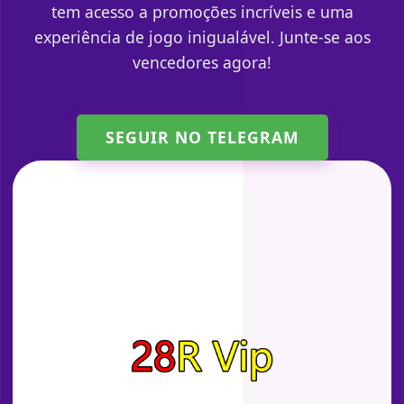
tem acesso a promoções incríveis e uma
experiência de jogo inigualável. Junte-se aos
vencedores agora!
SEGUIR NO TELEGRAM