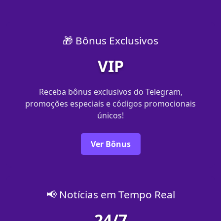
🎁 Bônus Exclusivos
VIP
Receba bônus exclusivos do Telegram,
promoções especiais e códigos promocionais
únicos!
Ver Bônus
📢 Notícias em Tempo Real
24/7