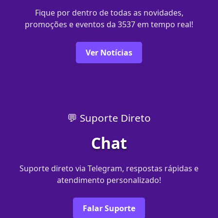
Fique por dentro de todas as novidades,
promoções e eventos da 3537 em tempo real!
Ver Notícias
💬 Suporte Direto
Chat
Suporte direto via Telegram, respostas rápidas e
atendimento personalizado!
Falar Suporte