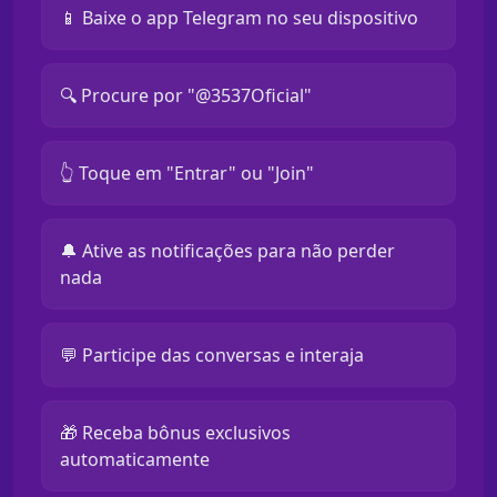
📱 Baixe o app Telegram no seu dispositivo
🔍 Procure por "@3537Oficial"
👆 Toque em "Entrar" ou "Join"
🔔 Ative as notificações para não perder
nada
💬 Participe das conversas e interaja
🎁 Receba bônus exclusivos
automaticamente