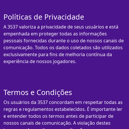
Políticas de Privacidade
A 3537 valoriza a privacidade de seus usuários e está
empenhada em proteger todas as informações
pessoais fornecidas durante o uso de nossos canais de
comunicação. Todos os dados coletados são utilizados
exclusivamente para fins de melhoria contínua da
experiência de nossos jogadores.
Termos e Condições
Os usuários da 3537 concordam em respeitar todas as
regras e regulamentos estabelecidos. É importante ler
e entender todos os termos antes de participar de
nossos canais de comunicação. A violação destes