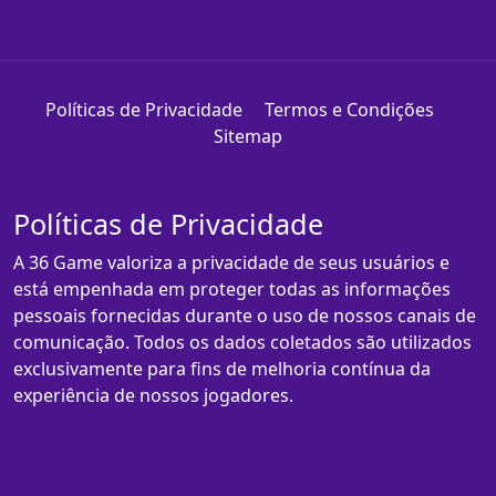
Políticas de Privacidade
Termos e Condições
Sitemap
Políticas de Privacidade
A 36 Game valoriza a privacidade de seus usuários e
está empenhada em proteger todas as informações
pessoais fornecidas durante o uso de nossos canais de
comunicação. Todos os dados coletados são utilizados
exclusivamente para fins de melhoria contínua da
experiência de nossos jogadores.