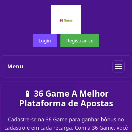
Login
Registrar-se
Menu
📱 36 Game A Melhor
Plataforma de Apostas
Cadastre-se na 36 Game para ganhar bônus no
cadastro e em cada recarga. Com a 36 Game, você