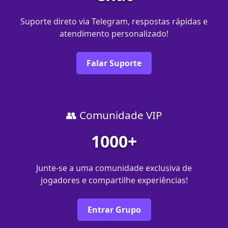
Suporte direto via Telegram, respostas rápidas e
atendimento personalizado!
Falar Suporte
👥 Comunidade VIP
1000+
Junte-se a uma comunidade exclusiva de
jogadores e compartilhe experiências!
Entrar Grupo