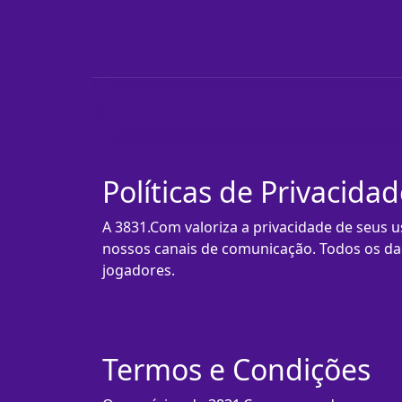
Políticas de Privacida
A 3831.Com valoriza a privacidade de seus 
nossos canais de comunicação. Todos os dad
jogadores.
Termos e Condições