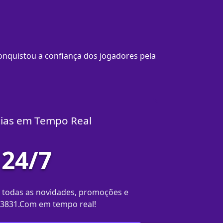
onquistou a confiança dos jogadores pela
cias em Tempo Real
24/7
e todas as novidades, promoções e
 3831.Com em tempo real!