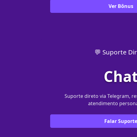
Ver Bônus
💬 Suporte Di
Cha
Suporte direto via Telegram, r
atendimento persona
Falar Suport