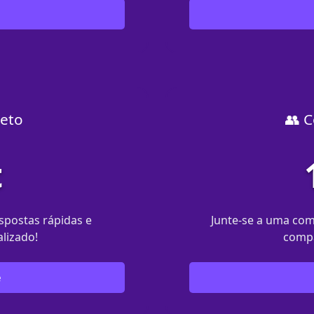
reto
👥 
t
espostas rápidas e
Junte-se a uma com
lizado!
compa
e