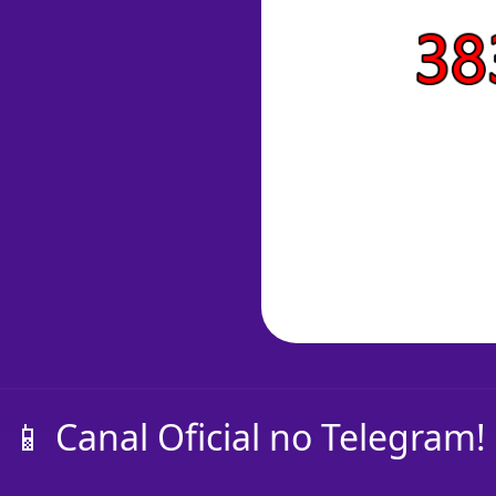
📱 Canal Oficial no Telegram!