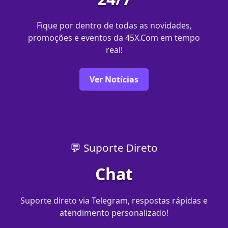
Fique por dentro de todas as novidades,
promoções e eventos da 45X.Com em tempo
real!
Ver Notícias
💬 Suporte Direto
Chat
Suporte direto via Telegram, respostas rápidas e
atendimento personalizado!