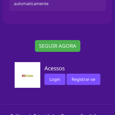
automaticamente
SEGUIR AGORA
Acessos
Login
Registrar-se