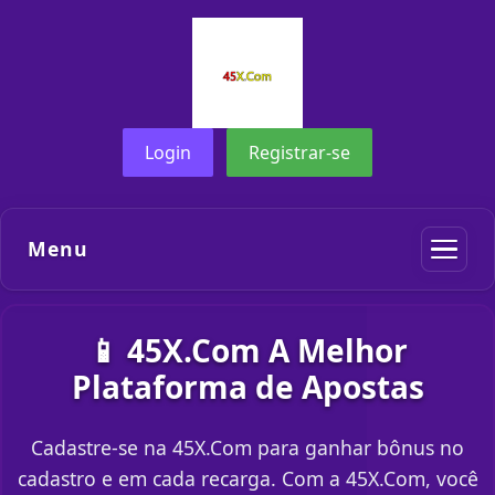
Login
Registrar-se
Menu
📱 45X.Com A Melhor
Plataforma de Apostas
Cadastre-se na 45X.Com para ganhar bônus no
cadastro e em cada recarga. Com a 45X.Com, você