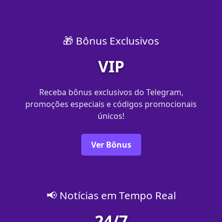
🎁 Bônus Exclusivos
VIP
Receba bônus exclusivos do Telegram,
promoções especiais e códigos promocionais
únicos!
Ver Bônus
📢 Notícias em Tempo Real
24/7