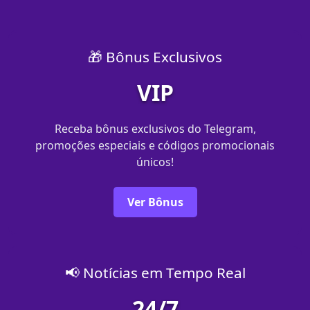
🎁 Bônus Exclusivos
VIP
Receba bônus exclusivos do Telegram,
promoções especiais e códigos promocionais
únicos!
Ver Bônus
📢 Notícias em Tempo Real
24/7