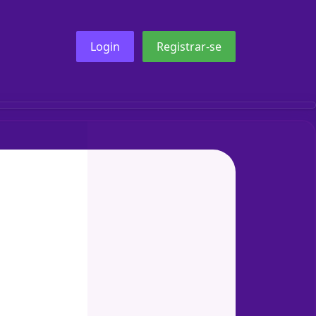
Login
Registrar-se