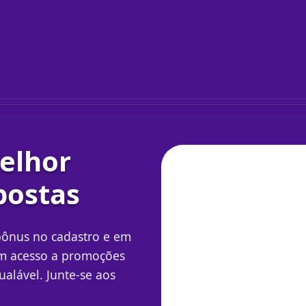
elhor
postas
bônus no cadastro e em
em acesso a promoções
ualável. Junte-se aos