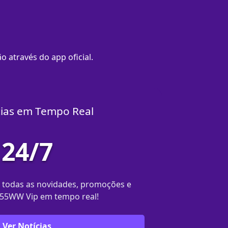
 através do app oficial.
cias em Tempo Real
24/7
e todas as novidades, promoções e
 55WW Vip em tempo real!
Ver Notícias