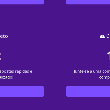
reto
👥 
t
espostas rápidas e
Junte-se a uma com
lizado!
compa
e