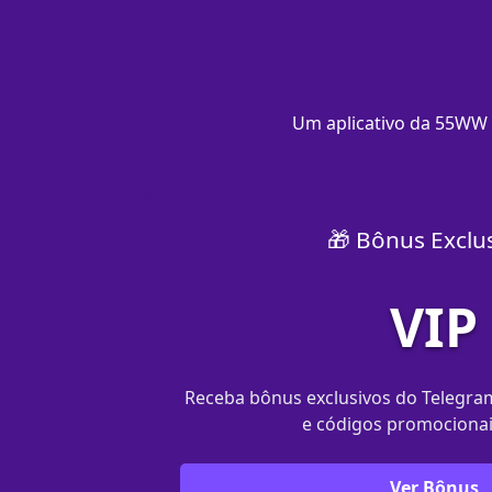
Um aplicativo da 55WW V
🎁 Bônus Exclu
VIP
Receba bônus exclusivos do Telegra
e códigos promocionai
Ver Bônus