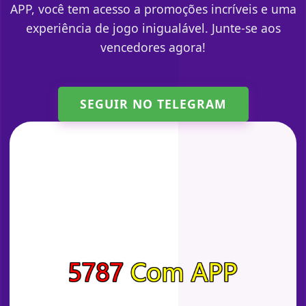
APP, você tem acesso a promoções incríveis e uma
experiência de jogo inigualável. Junte-se aos
vencedores agora!
SEGUIR NO TELEGRAM