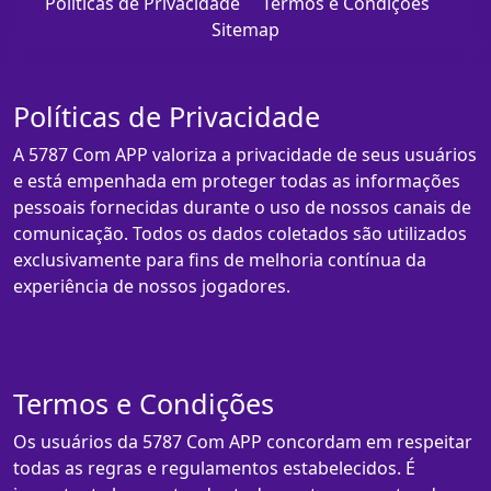
Políticas de Privacidade
Termos e Condições
Sitemap
Políticas de Privacidade
A 5787 Com APP valoriza a privacidade de seus usuários
e está empenhada em proteger todas as informações
pessoais fornecidas durante o uso de nossos canais de
comunicação. Todos os dados coletados são utilizados
exclusivamente para fins de melhoria contínua da
experiência de nossos jogadores.
Termos e Condições
Os usuários da 5787 Com APP concordam em respeitar
todas as regras e regulamentos estabelecidos. É