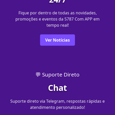
Fique por dentro de todas as novidades,
promoções e eventos da 5787 Com APP em
tempo real!
Ver Notícias
💬 Suporte Direto
Chat
Suporte direto via Telegram, respostas rápidas e
atendimento personalizado!