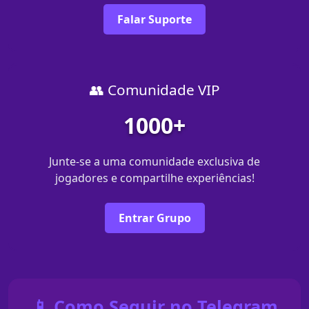
Falar Suporte
👥 Comunidade VIP
1000+
Junte-se a uma comunidade exclusiva de
jogadores e compartilhe experiências!
Entrar Grupo
📱 Como Seguir no Telegram