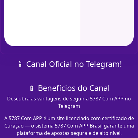
📱 Canal Oficial no Telegram!
📱 Benefícios do Canal
Descubra as vantagens de seguir a 5787 Com APP no
Telegram
A 5787 Com APP é um site licenciado com certificado de
Curaçao — o sistema 5787 Com APP Brasil garante uma
plataforma de apostas segura e de alto nível.