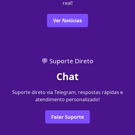
real!
Ver Notícias
💬 Suporte Direto
Chat
Suporte direto via Telegram, respostas rápidas e
atendimento personalizado!
Falar Suporte