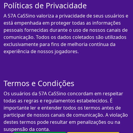
Políticas de Privacidade
A 57A CaSSino valoriza a privacidade de seus usuários e
está empenhada em proteger todas as informações
pessoais fornecidas durante o uso de nossos canais de
comunicação. Todos os dados coletados são utilizados
exclusivamente para fins de melhoria contínua da
experiência de nossos jogadores.
Termos e Condições
Os usuários da 57A CaSSino concordam em respeitar
todas as regras e regulamentos estabelecidos. É
importante ler e entender todos os termos antes de
participar de nossos canais de comunicação. A violação
destes termos pode resultar em penalizações ou na
suspensão da conta.