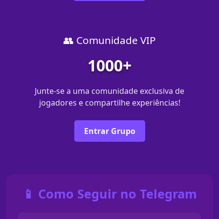
👥 Comunidade VIP
1000+
Junte-se a uma comunidade exclusiva de
jogadores e compartilhe experiências!
Entrar Grupo
📱 Como Seguir no Telegram