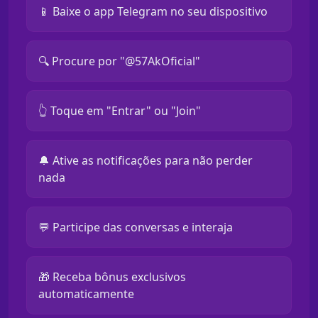
📱 Baixe o app Telegram no seu dispositivo
🔍 Procure por "@57AkOficial"
👆 Toque em "Entrar" ou "Join"
🔔 Ative as notificações para não perder
nada
💬 Participe das conversas e interaja
🎁 Receba bônus exclusivos
automaticamente