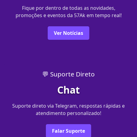
Fique por dentro de todas as novidades,
promoções e eventos da 57Ak em tempo real!
Ver Notícias
💬 Suporte Direto
Chat
Suporte direto via Telegram, respostas rápidas e
atendimento personalizado!
Falar Suporte