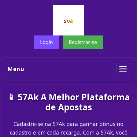
Login
Registrar-se
Menu
📱 57Ak A Melhor Plataforma
de Apostas
Cadastre-se na 57Ak para ganhar bônus no
cadastro e em cada recarga. Com a 57Ak, você