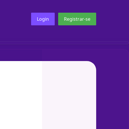
Login
Registrar-se