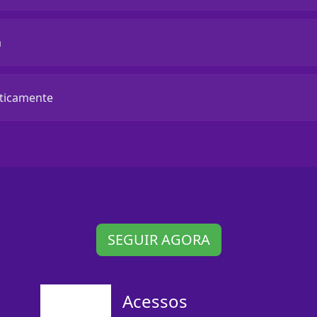
a
aticamente
SEGUIR AGORA
Acessos