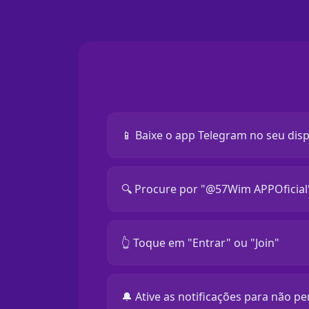
📱 Baixe o app Telegram no seu disp
🔍 Procure por "@57Wim APPOficial
👆 Toque em "Entrar" ou "Join"
🔔 Ative as notificações para não p