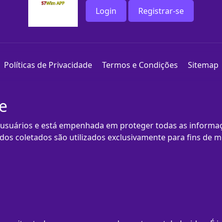
Login
Registrar-se
Políticas de Privacidade
Termos e Condições
Sitemap
de
s usuários e está empenhada em proteger todas as informaç
os coletados são utilizados exclusivamente para fins de m