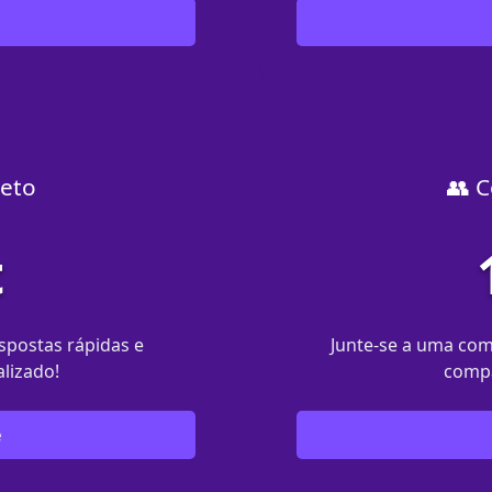
reto
👥 
t
espostas rápidas e
Junte-se a uma com
lizado!
compa
e