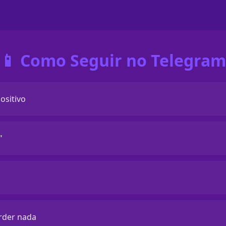
📱 Como Seguir no Telegram
ositivo
"
erder nada