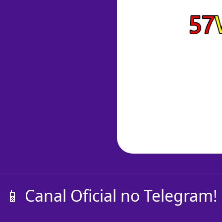
📱 Canal Oficial no Telegram!