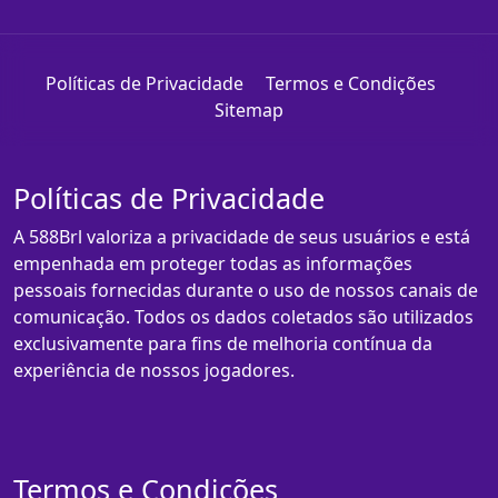
Políticas de Privacidade
Termos e Condições
Sitemap
Políticas de Privacidade
A 588Brl valoriza a privacidade de seus usuários e está
empenhada em proteger todas as informações
pessoais fornecidas durante o uso de nossos canais de
comunicação. Todos os dados coletados são utilizados
exclusivamente para fins de melhoria contínua da
experiência de nossos jogadores.
Termos e Condições