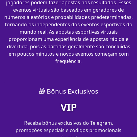
jogadores podem fazer apostas nos resultados. Esses
eventos virtuais são baseados em geradores de
números aleatórios e probabilidades predeterminadas,
tornando-os independentes dos eventos esportivos do
mundo real. As apostas esportivas virtuais
proporcionam uma experiência de apostas rápida e
divertida, pois as partidas geralmente são concluídas
em poucos minutos e novos eventos começam com
frequência.
🎁 Bônus Exclusivos
VIP
Receba bônus exclusivos do Telegram,
promoções especiais e códigos promocionais