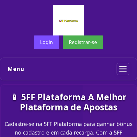
Login
Registrar-se
Menu
📱 5FF Plataforma A Melhor
Plataforma de Apostas
Cadastre-se na 5FF Plataforma para ganhar bônus
no cadastro e em cada recarga. Com a 5FF