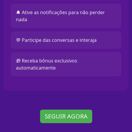
🔔 Ative as notificações para não perder
nada
💬 Participe das conversas e interaja
🎁 Receba bônus exclusivos
automaticamente
SEGUIR AGORA