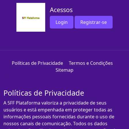
Acessos
Login
Registrar-se
Políticas de Privacidade
Termos e Condições
Sitemap
Políticas de Privacidade
A 5FF Plataforma valoriza a privacidade de seus
usuários e está empenhada em proteger todas as
informações pessoais fornecidas durante o uso de
nossos canais de comunicação. Todos os dados