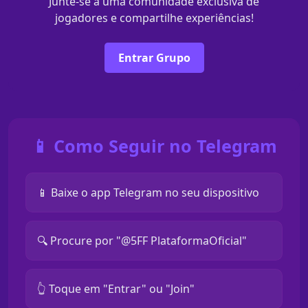
Junte-se a uma comunidade exclusiva de
jogadores e compartilhe experiências!
Entrar Grupo
📱 Como Seguir no Telegram
📱 Baixe o app Telegram no seu dispositivo
🔍 Procure por "@5FF PlataformaOficial"
👆 Toque em "Entrar" ou "Join"