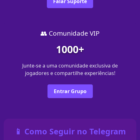
Falar Suporte
👥 Comunidade VIP
1000+
Junte-se a uma comunidade exclusiva de
jogadores e compartilhe experiências!
Entrar Grupo
📱 Como Seguir no Telegram