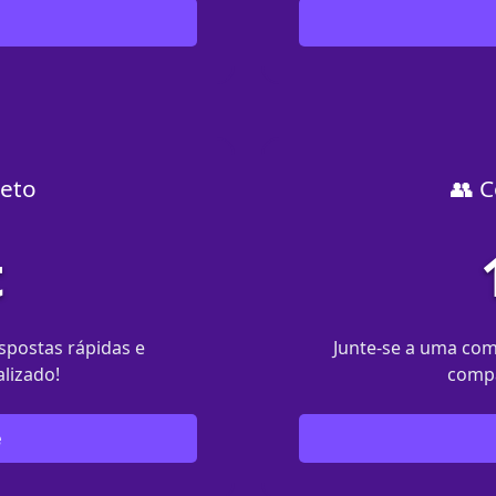
reto
👥 
t
espostas rápidas e
Junte-se a uma com
lizado!
compa
e