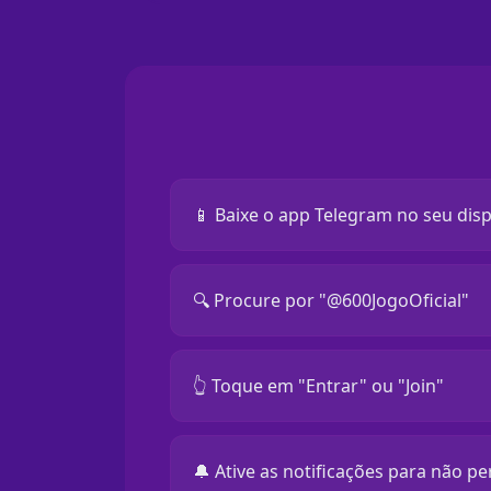
📱 Baixe o app Telegram no seu disp
🔍 Procure por "@600JogoOficial"
👆 Toque em "Entrar" ou "Join"
🔔 Ative as notificações para não p