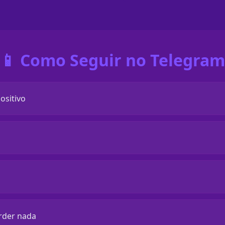
📱 Como Seguir no Telegram
ositivo
erder nada