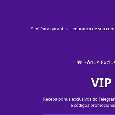
Sim! Para garantir a segurança de sua cont
🎁 Bônus Exclu
VIP
Receba bônus exclusivos do Telegra
e códigos promocionai