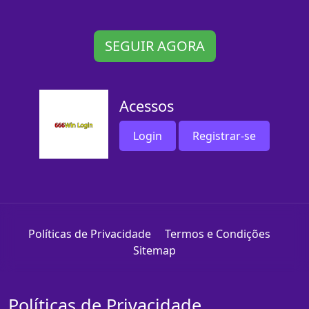
SEGUIR AGORA
Acessos
Login
Registrar-se
Políticas de Privacidade
Termos e Condições
Sitemap
Políticas de Privacidade