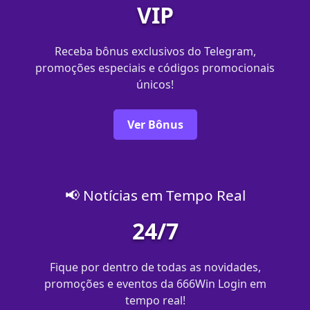
VIP
Receba bônus exclusivos do Telegram,
promoções especiais e códigos promocionais
únicos!
Ver Bônus
📢 Notícias em Tempo Real
24/7
Fique por dentro de todas as novidades,
promoções e eventos da 666Win Login em
tempo real!