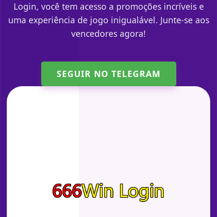
Login, você tem acesso a promoções incríveis e
uma experiência de jogo inigualável. Junte-se aos
vencedores agora!
SEGUIR NO TELEGRAM