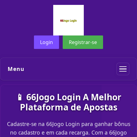
Login
Registrar-se
Menu
📱 66Jogo Login A Melhor
Plataforma de Apostas
Cadastre-se na 66Jogo Login para ganhar bônus
no cadastro e em cada recarga. Com a 66Jogo