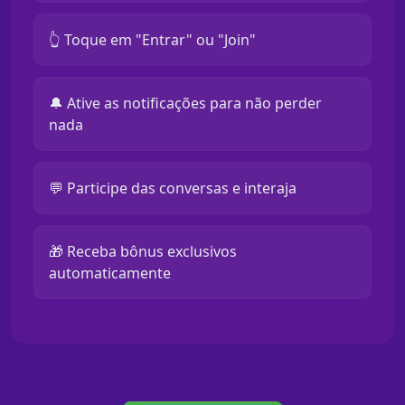
👆 Toque em "Entrar" ou "Join"
🔔 Ative as notificações para não perder
nada
💬 Participe das conversas e interaja
🎁 Receba bônus exclusivos
automaticamente