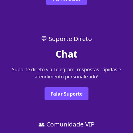
💬 Suporte Direto
Chat
Suporte direto via Telegram, respostas rápidas e
atendimento personalizado!
Falar Suporte
👥 Comunidade VIP