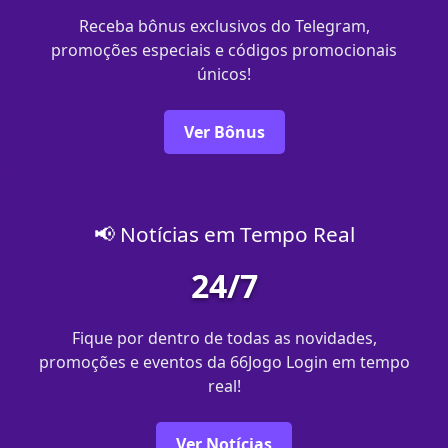
Receba bônus exclusivos do Telegram,
promoções especiais e códigos promocionais
únicos!
Ver Bônus
📢 Notícias em Tempo Real
24/7
Fique por dentro de todas as novidades,
promoções e eventos da 66Jogo Login em tempo
real!
Ver Notícias