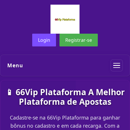
Login
Registrar-se
Menu
📱 66Vip Plataforma A Melhor
Plataforma de Apostas
Cadastre-se na 66Vip Plataforma para ganhar
bônus no cadastro e em cada recarga. Com a