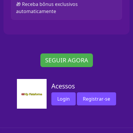
🎁 Receba bônus exclusivos
automaticamente
SEGUIR AGORA
Acessos
Login
Registrar-se