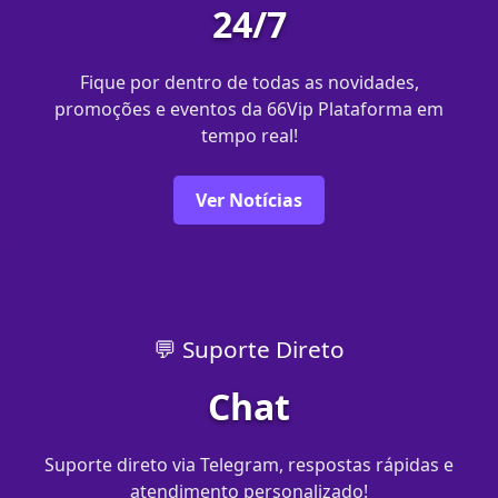
24/7
Fique por dentro de todas as novidades,
promoções e eventos da 66Vip Plataforma em
tempo real!
Ver Notícias
💬 Suporte Direto
Chat
Suporte direto via Telegram, respostas rápidas e
atendimento personalizado!