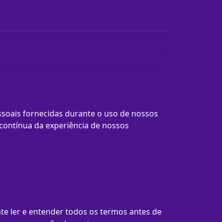
ssoais fornecidas durante o uso de nossos
 contínua da experiência de nossos
te ler e entender todos os termos antes de