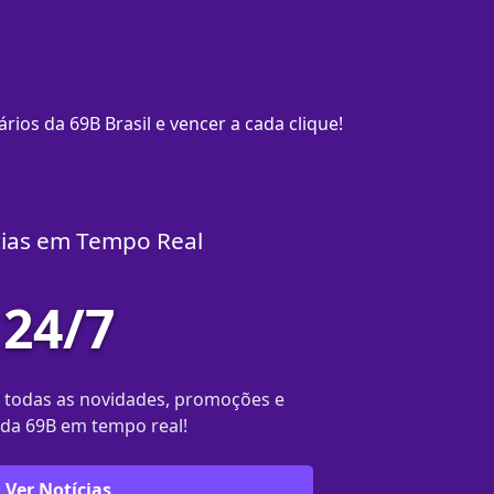
ios da 69B Brasil e vencer a cada clique!
cias em Tempo Real
24/7
e todas as novidades, promoções e
 da 69B em tempo real!
Ver Notícias