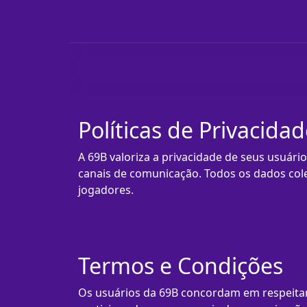
Políticas de Privacida
A 69B valoriza a privacidade de seus usuár
canais de comunicação. Todos os dados cole
jogadores.
Termos e Condições
Os usuários da 69B concordam em respeitar 