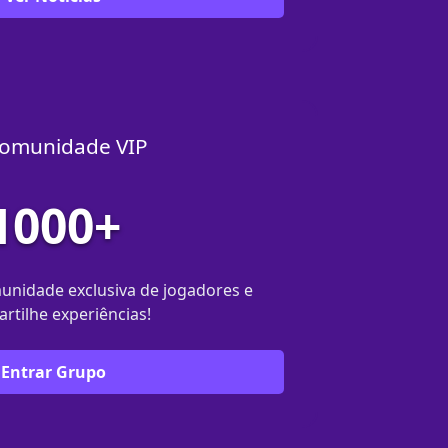
Comunidade VIP
1000+
unidade exclusiva de jogadores e
rtilhe experiências!
Entrar Grupo