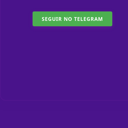
SEGUIR NO TELEGRAM