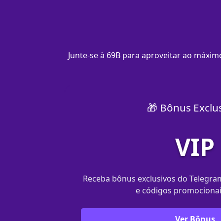
Junte-se à 69B para aproveitar ao máximo
🎁 Bônus Exclu
VIP
Receba bônus exclusivos do Telegra
e códigos promocionai
Ver Bônus