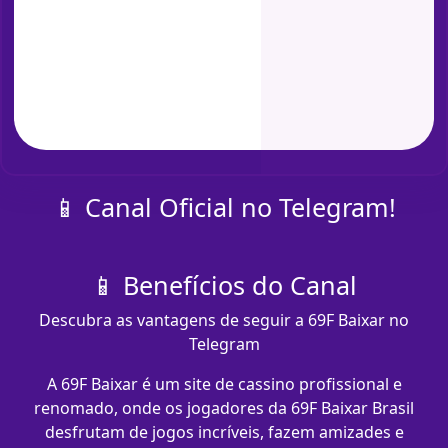
📱 Canal Oficial no Telegram!
📱 Benefícios do Canal
Descubra as vantagens de seguir a 69F Baixar no
Telegram
A 69F Baixar é um site de cassino profissional e
renomado, onde os jogadores da 69F Baixar Brasil
desfrutam de jogos incríveis, fazem amizades e