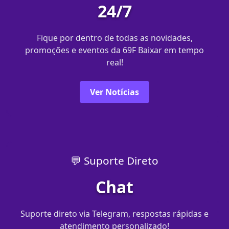
24/7
Fique por dentro de todas as novidades,
promoções e eventos da 69F Baixar em tempo
real!
Ver Notícias
💬 Suporte Direto
Chat
Suporte direto via Telegram, respostas rápidas e
atendimento personalizado!