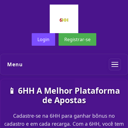
Login
Registrar-se
Menu
📱 6HH A Melhor Plataforma
de Apostas
Cadastre-se na 6HH para ganhar bônus no
cadastro e em cada recarga. Com a 6HH, você tem