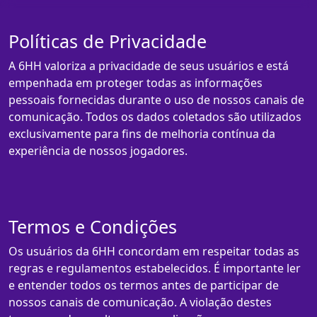
Políticas de Privacidade
A 6HH valoriza a privacidade de seus usuários e está
empenhada em proteger todas as informações
pessoais fornecidas durante o uso de nossos canais de
comunicação. Todos os dados coletados são utilizados
exclusivamente para fins de melhoria contínua da
experiência de nossos jogadores.
Termos e Condições
Os usuários da 6HH concordam em respeitar todas as
regras e regulamentos estabelecidos. É importante ler
e entender todos os termos antes de participar de
nossos canais de comunicação. A violação destes