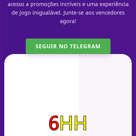
acesso a promoções incríveis e uma experiência
de jogo inigualável. Junte-se aos vencedores
agora!
SEGUIR NO TELEGRAM