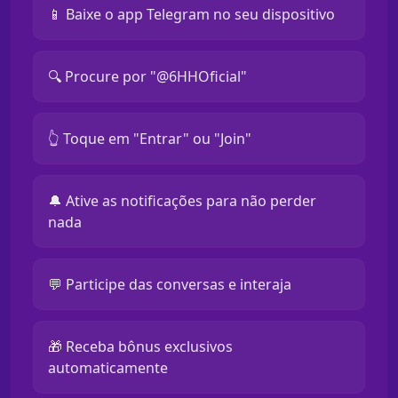
📱 Baixe o app Telegram no seu dispositivo
🔍 Procure por "@6HHOficial"
👆 Toque em "Entrar" ou "Join"
🔔 Ative as notificações para não perder
nada
💬 Participe das conversas e interaja
🎁 Receba bônus exclusivos
automaticamente