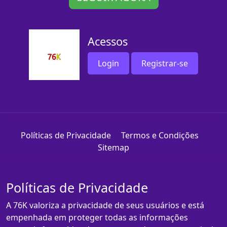
Acessos
Login
Registrar-se
Políticas de Privacidade
Termos e Condições
Sitemap
Políticas de Privacidade
A 76K valoriza a privacidade de seus usuários e está
empenhada em proteger todas as informações