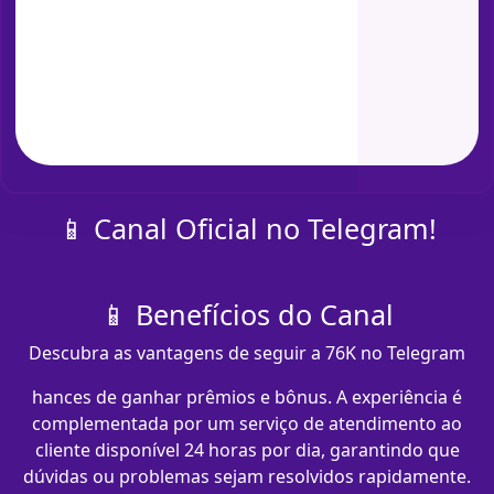
📱 Canal Oficial no Telegram!
📱 Benefícios do Canal
Descubra as vantagens de seguir a 76K no Telegram
hances de ganhar prêmios e bônus. A experiência é
complementada por um serviço de atendimento ao
cliente disponível 24 horas por dia, garantindo que
dúvidas ou problemas sejam resolvidos rapidamente.