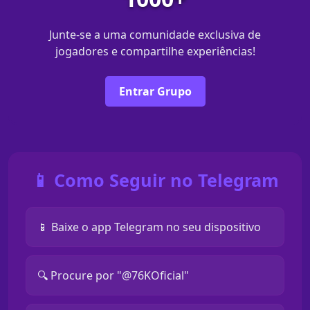
Junte-se a uma comunidade exclusiva de
jogadores e compartilhe experiências!
Entrar Grupo
📱 Como Seguir no Telegram
📱 Baixe o app Telegram no seu dispositivo
🔍 Procure por "@76KOficial"