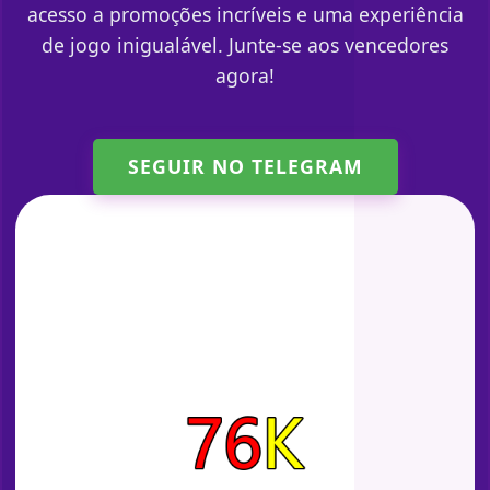
acesso a promoções incríveis e uma experiência
de jogo inigualável. Junte-se aos vencedores
agora!
SEGUIR NO TELEGRAM