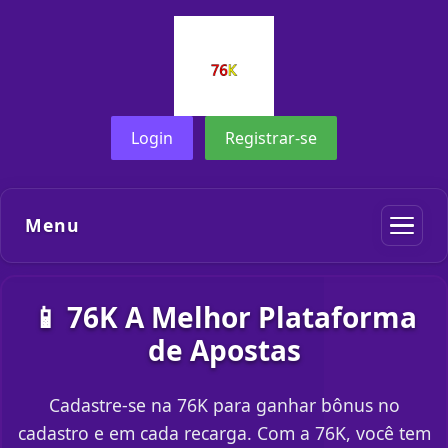
Login
Registrar-se
Menu
📱 76K A Melhor Plataforma
de Apostas
Cadastre-se na 76K para ganhar bônus no
cadastro e em cada recarga. Com a 76K, você tem