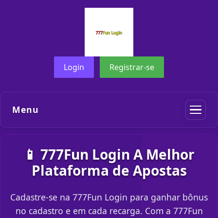
Login
Registrar-se
Menu
📱 777Fun Login A Melhor
Plataforma de Apostas
Cadastre-se na 777Fun Login para ganhar bônus
no cadastro e em cada recarga. Com a 777Fun