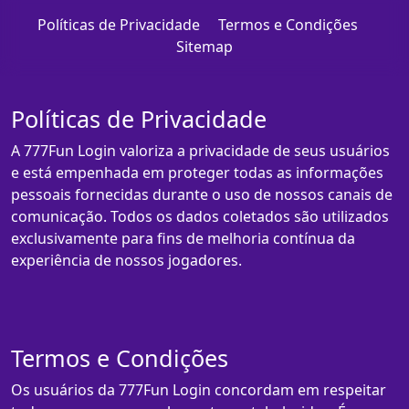
Políticas de Privacidade
Termos e Condições
Sitemap
Políticas de Privacidade
A 777Fun Login valoriza a privacidade de seus usuários
e está empenhada em proteger todas as informações
pessoais fornecidas durante o uso de nossos canais de
comunicação. Todos os dados coletados são utilizados
exclusivamente para fins de melhoria contínua da
experiência de nossos jogadores.
Termos e Condições
Os usuários da 777Fun Login concordam em respeitar