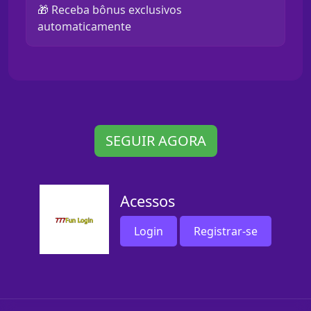
🎁 Receba bônus exclusivos
automaticamente
SEGUIR AGORA
Acessos
Login
Registrar-se