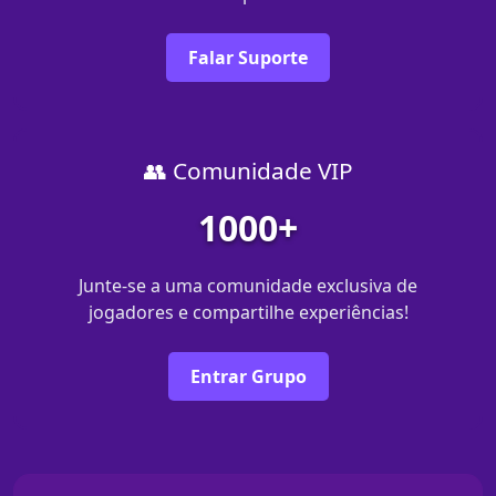
Falar Suporte
👥 Comunidade VIP
1000+
Junte-se a uma comunidade exclusiva de
jogadores e compartilhe experiências!
Entrar Grupo