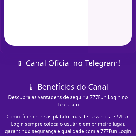
📱 Canal Oficial no Telegram!
📱 Benefícios do Canal
Descubra as vantagens de seguir a 777Fun Login no
Telegram
Como líder entre as plataformas de cassino, a 777Fun
Login sempre coloca o usuário em primeiro lugar,
garantindo segurança e qualidade com a 777Fun Login