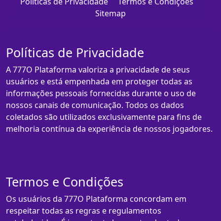
Políticas de Privacidade
Termos e Condições
Sitemap
Políticas de Privacidade
A 777O Plataforma valoriza a privacidade de seus
usuários e está empenhada em proteger todas as
informações pessoais fornecidas durante o uso de
nossos canais de comunicação. Todos os dados
coletados são utilizados exclusivamente para fins de
melhoria contínua da experiência de nossos jogadores.
Termos e Condições
Os usuários da 777O Plataforma concordam em
respeitar todas as regras e regulamentos