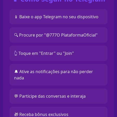
📱 Baixe o app Telegram no seu dispositivo
🔍 Procure por "@777O PlataformaOficial"
👆 Toque em "Entrar" ou "Join"
🔔 Ative as notificações para não perder
nada
💬 Participe das conversas e interaja
🎁 Receba bônus exclusivos