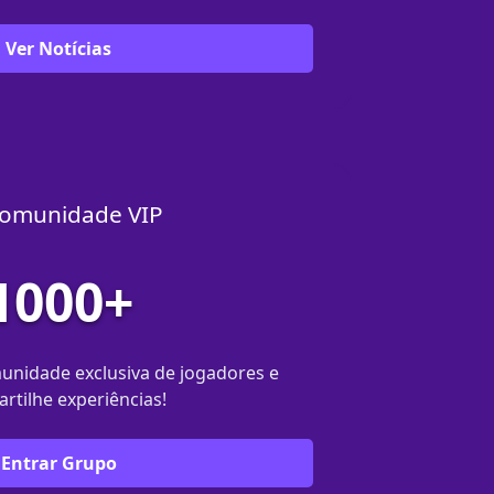
Ver Notícias
Comunidade VIP
1000+
unidade exclusiva de jogadores e
rtilhe experiências!
Entrar Grupo