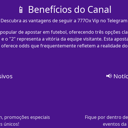
📱 Benefícios do Canal
Descubra as vantagens de seguir a 777Ox Vip no Telegram
 popular de apostar em futebol, oferecendo três opções clara
e o "2" representa a vitória da equipe visitante. Esta apos
 oferece odds que frequentemente refletem a realidade do
sivos
📢 Notí
m, promoções especiais
Fique por dentro d
s únicos!
eventos da