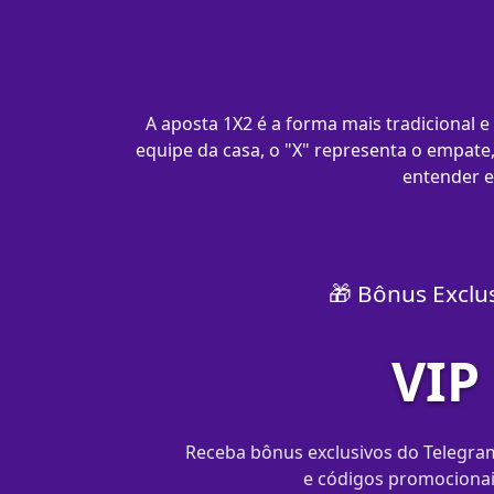
A aposta 1X2 é a forma mais tradicional e
equipe da casa, o "X" representa o empate, 
entender e
🎁 Bônus Exclu
VIP
Receba bônus exclusivos do Telegra
e códigos promocionai