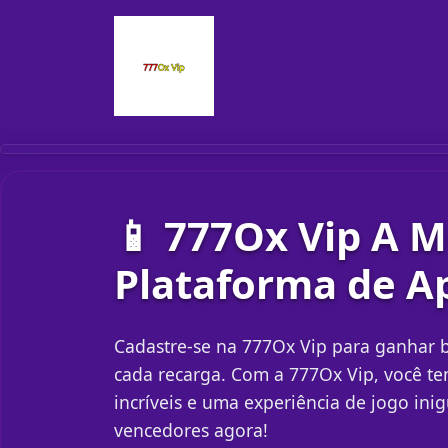
📱 777Ox Vip A M
Plataforma de A
Cadastre-se na 777Ox Vip para ganhar 
cada recarga. Com a 777Ox Vip, você t
incríveis e uma experiência de jogo inig
vencedores agora!