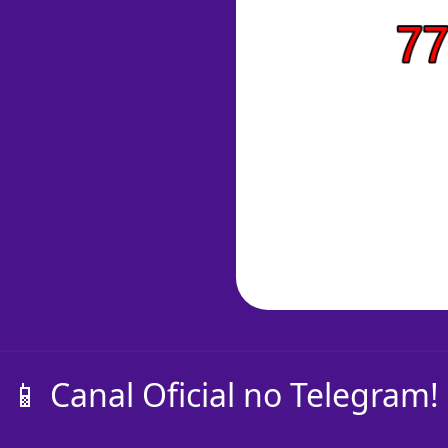
📱 Canal Oficial no Telegram!