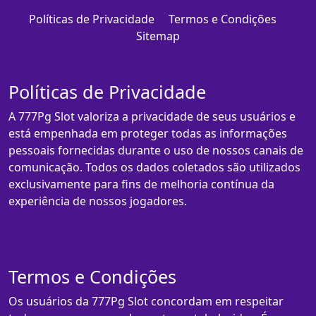
Políticas de Privacidade
Termos e Condições
Sitemap
Políticas de Privacidade
A 777Pg Slot valoriza a privacidade de seus usuários e
está empenhada em proteger todas as informações
pessoais fornecidas durante o uso de nossos canais de
comunicação. Todos os dados coletados são utilizados
exclusivamente para fins de melhoria contínua da
experiência de nossos jogadores.
Termos e Condições
Os usuários da 777Pg Slot concordam em respeitar