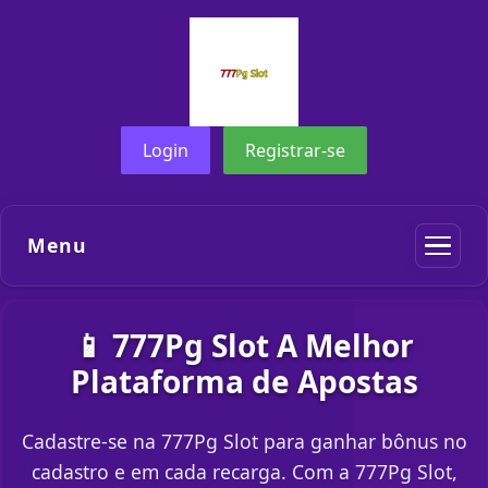
Login
Registrar-se
Menu
📱 777Pg Slot A Melhor
Plataforma de Apostas
Cadastre-se na 777Pg Slot para ganhar bônus no
cadastro e em cada recarga. Com a 777Pg Slot,