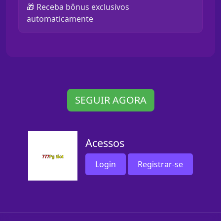
🎁 Receba bônus exclusivos
automaticamente
SEGUIR AGORA
Acessos
Login
Registrar-se