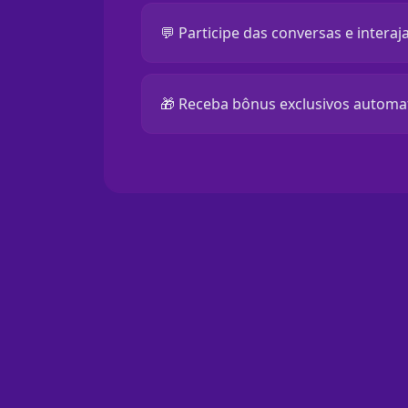
💬 Participe das conversas e interaj
🎁 Receba bônus exclusivos autom