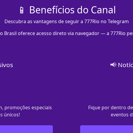
📱 Benefícios do Canal
Descubra as vantagens de seguir a 777Rio no Telegram
o Brasil oferece acesso direto via navegador — a 777Rio p
sivos
📢 Notí
m, promoções especiais
Fique por dentro d
s únicos!
eventos d