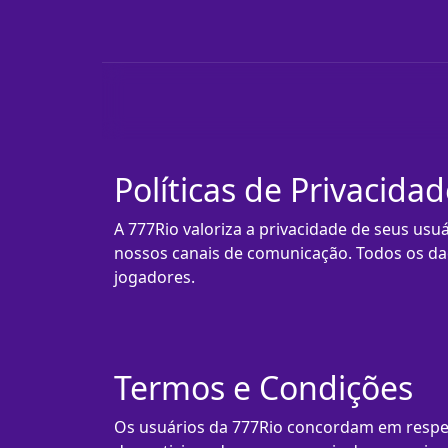
Políticas de Privacida
A 777Rio valoriza a privacidade de seus us
nossos canais de comunicação. Todos os dad
jogadores.
Termos e Condições
Os usuários da 777Rio concordam em respeit