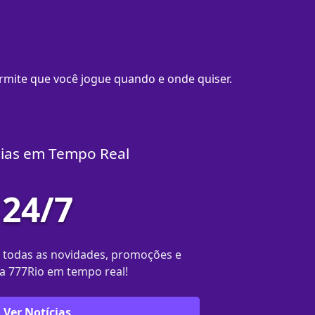
ermite que você jogue quando e onde quiser.
cias em Tempo Real
24/7
e todas as novidades, promoções e
a 777Rio em tempo real!
Ver Notícias