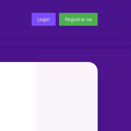
Login
Registrar-se