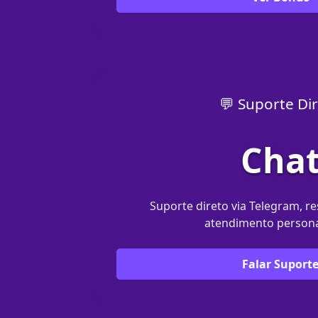
💬 Suporte Di
Cha
Suporte direto via Telegram, r
atendimento persona
Falar Suport