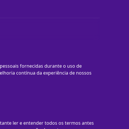
pessoais fornecidas durante o uso de
elhoria contínua da experiência de nossos
tante ler e entender todos os termos antes