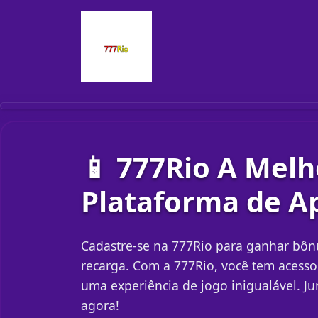
📱 777Rio A Melh
Plataforma de A
Cadastre-se na 777Rio para ganhar bôn
recarga. Com a 777Rio, você tem acesso
uma experiência de jogo inigualável. J
agora!