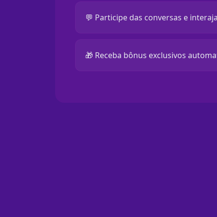
💬 Participe das conversas e interaj
🎁 Receba bônus exclusivos autom