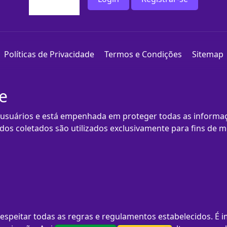
Políticas de Privacidade
Termos e Condições
Sitemap
de
us usuários e está empenhada em proteger todas as informa
os coletados são utilizados exclusivamente para fins de m
speitar todas as regras e regulamentos estabelecidos. É i