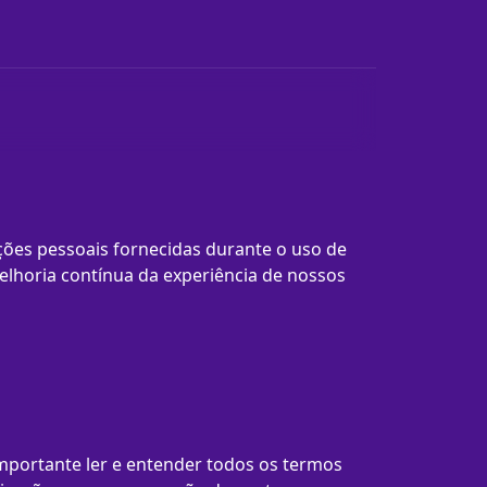
ções pessoais fornecidas durante o uso de
elhoria contínua da experiência de nossos
mportante ler e entender todos os termos