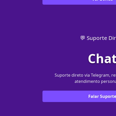
💬 Suporte Di
Cha
Suporte direto via Telegram, r
atendimento persona
Falar Suport