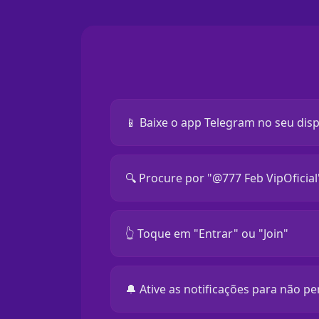
📱 Baixe o app Telegram no seu disp
🔍 Procure por "@777 Feb VipOficial
👆 Toque em "Entrar" ou "Join"
🔔 Ative as notificações para não p