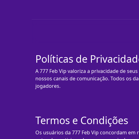
Políticas de Privacida
A 777 Feb Vip valoriza a privacidade de se
nossos canais de comunicação. Todos os dad
jogadores.
Termos e Condições
Os usuários da 777 Feb Vip concordam em re