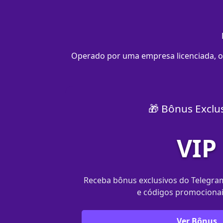
Operado por uma empresa licenciada, o 
🎁 Bônus Exclu
VIP
Receba bônus exclusivos do Telegra
e códigos promocionai
Ver Bônus