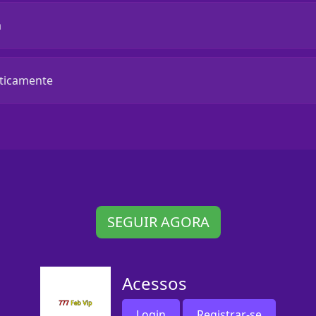
a
aticamente
SEGUIR AGORA
Acessos
Login
Registrar-se