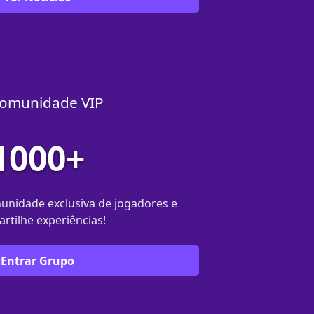
Comunidade VIP
1000+
unidade exclusiva de jogadores e
rtilhe experiências!
Entrar Grupo