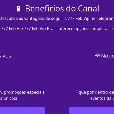
📱 Benefícios do Canal
Descubra as vantagens de seguir a 777 Feb Vip no Telegra
777 Feb Vip 777 Feb Vip Brasil oferece opções completas e 
sivos
📢 Notí
m, promoções especiais
Fique por dentro d
s únicos!
eventos da 