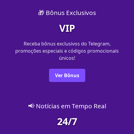
🎁 Bônus Exclusivos
VIP
Receba bônus exclusivos do Telegram,
promoções especiais e códigos promocionais
únicos!
Ver Bônus
📢 Notícias em Tempo Real
24/7