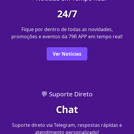
24/7
Fique por dentro de todas as novidades,
promoções e eventos da 79R APP em tempo real!
Ver Notícias
💬 Suporte Direto
Chat
Suporte direto via Telegram, respostas rápidas e
atendimento personalizado!