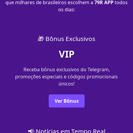
que milhares de brasileiros escolhem a
79R APP
todos
os dias:
🎁 Bônus Exclusivos
VIP
Receba bônus exclusivos do Telegram,
promoções especiais e códigos promocionais
únicos!
Ver Bônus
📢 Notícias em Tempo Real