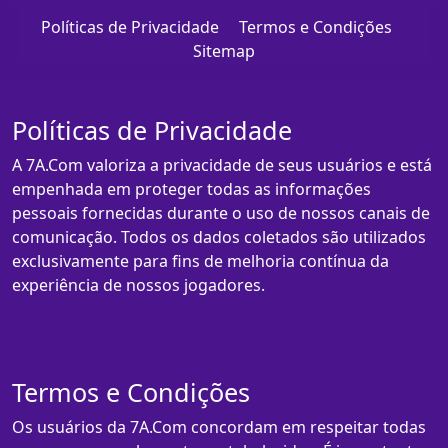
Políticas de Privacidade
Termos e Condições
Sitemap
Políticas de Privacidade
A 7A.Com valoriza a privacidade de seus usuários e está
empenhada em proteger todas as informações
pessoais fornecidas durante o uso de nossos canais de
comunicação. Todos os dados coletados são utilizados
exclusivamente para fins de melhoria contínua da
experiência de nossos jogadores.
Termos e Condições
Os usuários da 7A.Com concordam em respeitar todas