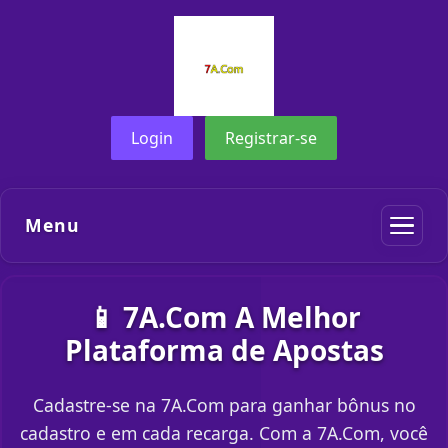
Login
Registrar-se
Menu
📱 7A.Com A Melhor
Plataforma de Apostas
Cadastre-se na 7A.Com para ganhar bônus no
cadastro e em cada recarga. Com a 7A.Com, você