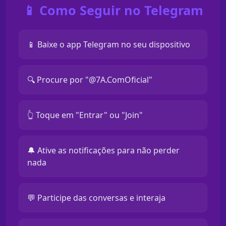
📱 Como Seguir no Telegram
📱 Baixe o app Telegram no seu dispositivo
🔍 Procure por "@7A.ComOficial"
👆 Toque em "Entrar" ou "Join"
🔔 Ative as notificações para não perder
nada
💬 Participe das conversas e interaja