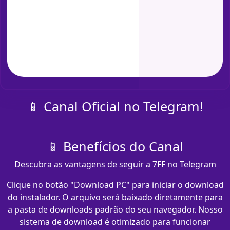
📱 Canal Oficial no Telegram!
📱 Benefícios do Canal
Descubra as vantagens de seguir a 7FF no Telegram
Clique no botão "Download PC" para iniciar o download
do instalador. O arquivo será baixado diretamente para
a pasta de downloads padrão do seu navegador. Nosso
sistema de download é otimizado para funcionar