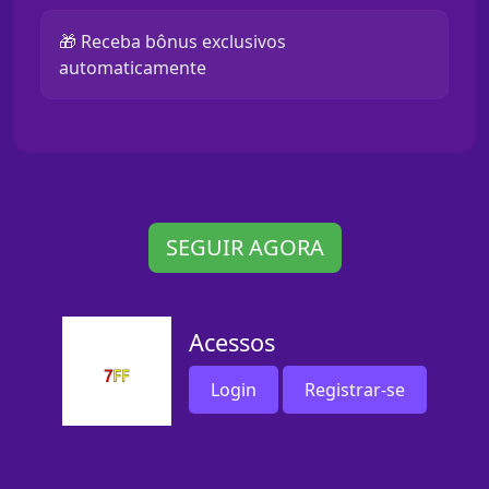
🎁 Receba bônus exclusivos
automaticamente
SEGUIR AGORA
Acessos
Login
Registrar-se