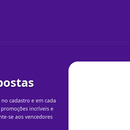
r
postas
 no cadastro e em cada
 promoções incríveis e
unte-se aos vencedores