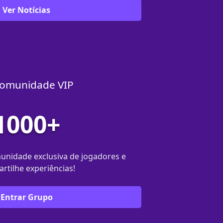
Ver Notícias
Comunidade VIP
1000+
unidade exclusiva de jogadores e
rtilhe experiências!
Entrar Grupo