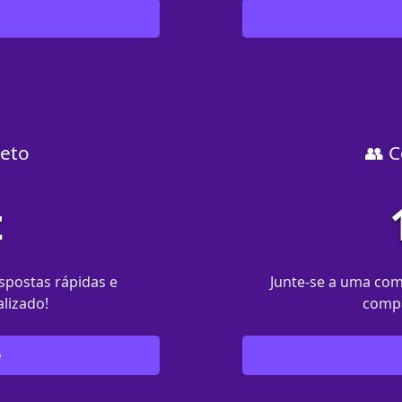
reto
👥 
t
espostas rápidas e
Junte-se a uma com
lizado!
compa
e