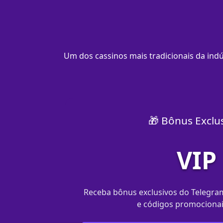
Um dos cassinos mais tradicionais da indú
🎁 Bônus Exclu
VIP
Receba bônus exclusivos do Telegra
e códigos promocionai