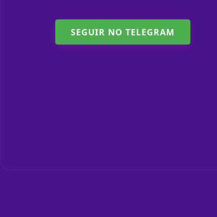
SEGUIR NO TELEGRAM